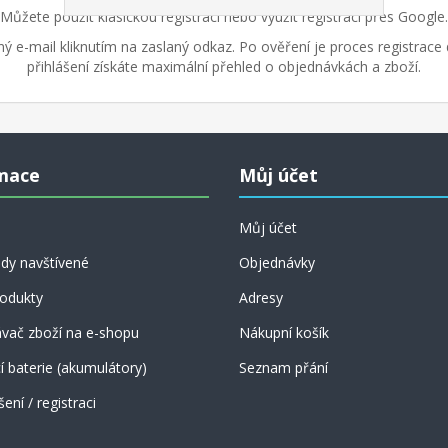
Můžete použít klasickou registraci nebo využít registraci přes Google.
aný e-mail kliknutím na zaslaný odkaz. Po ověření je proces registrac
přihlášení získáte maximální přehled o objednávkách a zboží.
mace
Můj účet
Můj účet
dy navštívené
Objednávky
odukty
Adresy
vač zboží na e-shopu
Nákupní košík
 baterie (akumulátory)
Seznam přání
šení / registraci