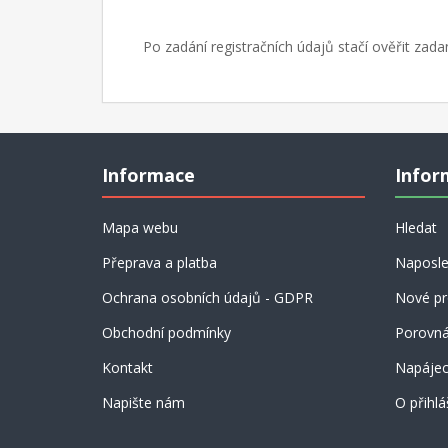
Po zadání registračních údajů stačí ověřit zad
Informace
Infor
Mapa webu
Hledat
Přeprava a platba
Naposle
Ochrana osobních údajů - GDPR
Nové pr
Obchodní podmínky
Porovná
Kontakt
Napájecí
Napište nám
O přihlá