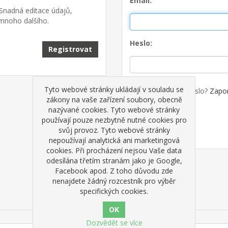
Email:
 Snadná editace údajů,
 mnoho dalšího.
Heslo:
Registrovat
Tyto webové stránky ukládají v souladu se
Zapamatovat heslo?
Zapo
zákony na vaše zařízení soubory, obecně
nazývané cookies. Tyto webové stránky
používají pouze nezbytně nutné cookies pro
Přihlásit
svůj provoz. Tyto webové stránky
nepoužívají analytická ani marketingová
cookies. Při procházení nejsou Vaše data
- nebo -
odesílána třetím stranám jako je Google,
Facebook apod. Z toho důvodu zde
nenajdete žádný rozcestník pro výběr
specifických cookies.
O přihlášení / registraci
Dozvědět se více