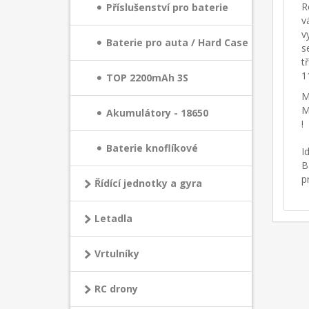
R
Příslušenství pro baterie
v
v
Baterie pro auta / Hard Case
s
t
1
TOP 2200mAh 3S
M
M
Akumulátory - 18650
!
Baterie knoflíkové
I
B
p
Řídící jednotky a gyra
Letadla
Vrtulníky
RC drony