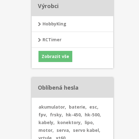
Výrobci
HobbyKing
RCTimer
Zobrazit vše
Oblíbená hesla
akumulator
,
baterie
,
esc
,
fpv
,
frsky
,
hk-450
,
hk-500
,
kabely
,
konektory
,
lipo
,
motor
,
serva
,
servo kabel
,
vrtule
,
xt60