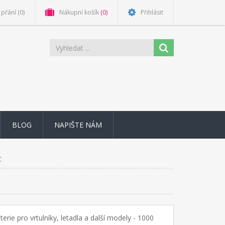
přání
(0)
Nákupní košík
(0)
Přihlásit
BLOG
NAPIŠTE NÁM
C
terie pro vrtulníky, letadla a další modely - 1000