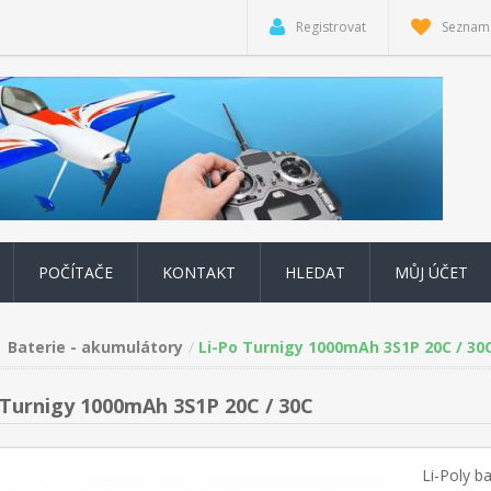
Registrovat
Seznam 
POČÍTAČE
KONTAKT
HLEDAT
MŮJ ÚČET
Baterie - akumulátory
Li-Po Turnigy 1000mAh 3S1P 20C / 30
 Turnigy 1000mAh 3S1P 20C / 30C
Li-Poly ba