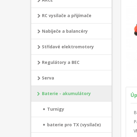
RC vysílače a přijímače
Nabíječe a balancéry
Střídavé elektromotory
Regulátory a BEC
Serva
Baterie - akumulátory
Úp
Turnigy
B
P
baterie pro TX (vysílače)
V