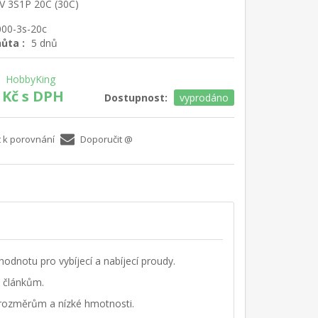
V 3S1P 20C (30C)
00-3s-20c
hůta :
5 dnů
HobbyKing
 Kč s DPH
Dostupnost:
vyprodáno
t k porovnání
Doporučit @
hodnotu pro vybíjecí a nabíjecí proudy.
m článkům.
 rozměrům a nízké hmotnosti.