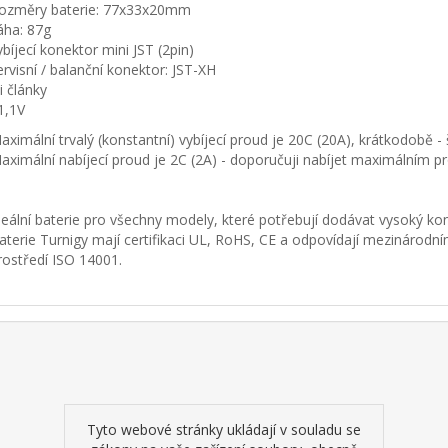
ozměry baterie: 77x33x20mm
áha: 87g
ybíjecí konektor mini JST (2pin)
ervisní / balanční konektor: JST-XH
ři články
1,1V
aximální trvalý (konstantní) vybíjecí proud je 20C (20A), krátkodobě - 
aximální nabíjecí proud je 2C (2A) - doporučuji nabíjet maximálním p
deální baterie pro všechny modely, které potřebují dodávat vysoký kon
aterie Turnigy mají certifikaci UL, RoHS, CE a odpovídají mezinárod
rostředí ISO 14001.
Tyto webové stránky ukládají v souladu se